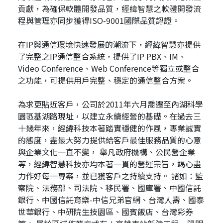
貢獻，為確保軟體開發品質，經緯智慧之軟體開發流
程與管理亦同步獲得ISO-9001國際品質認證。
在IP與通信環境快速發展的潮流下，經緯智慧亦提供
了完整之IP通信整合系統，提供了IP PBX、IM、
Video Conference、Web Conference等獨立或整合
之功能，可提供用戶完整、穩定的通信整合方案。
為求更貼近客戶，公司於2011年六月喬遷至內湖科學
園區基湖路現址，以建立永續經營的基礎。在過去三
十幾年來，經緯科技本著踏實穩健的作風，專業誠實
的態度，盡最大努力提供給客戶最佳服務品質的心意
與企業文化一直不變， 舉凡政府機構、公民營企業
等，經緯智慧科技亦均本著一貫的營運宗旨，竭心盡
力作好每一專案，並已獲客戶之持續支持。 諸如：監
察院、法務部、司法院、移民署、國庫署、中國信託
銀行、中國信託育樂-中信兄弟官網、台灣人壽、國泰
世華銀行、中研院生技園區、國賓飯店、台灣彩券